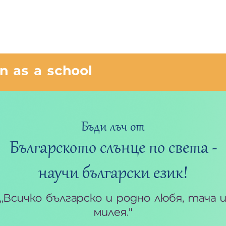
in as a school
Бъди лъч от
Българското слънце по света -
научи български език!
,,Всичко българско и родно любя, тача 
милея.”