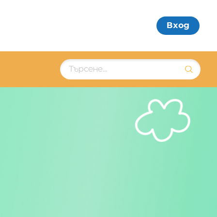
Вход
и