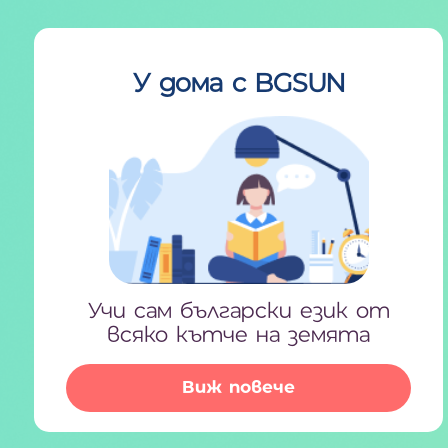
У дома с BGSUN
Учи сам български език от
всяко кътче на земята
Виж повече