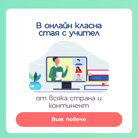
В онлайн класна
стая с учител
от всяка страна и
континент
Виж повече