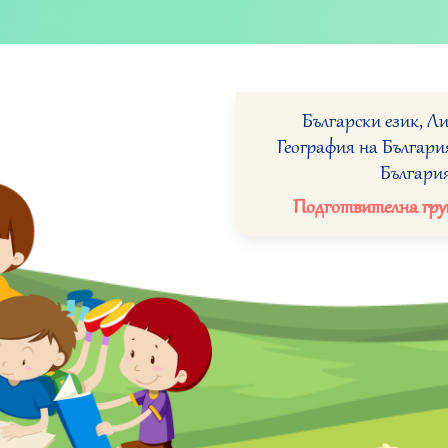
Български език, Л
География на Българи
Българи
Подготвителна груп