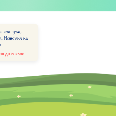
итература,
я, История на
я
а до 12 клас